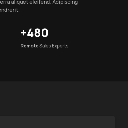
verra aliquet eleifend. Adipiscing
endrerit.
+480
Remote
Sales Experts