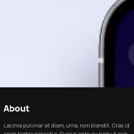
About
Lacinia pulvinar at diam, urna, non blandit. Cras id
enim tortor nascetur. Cursus ante eu nam ut non